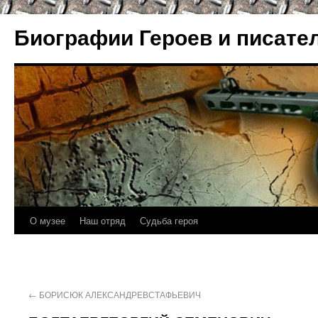
Биографии Героев и писате
О музее
Наш отряд
Судьба героя
←
БОРИСЮК АЛЕКСАНДРЕВСТАФЬЕВИЧ