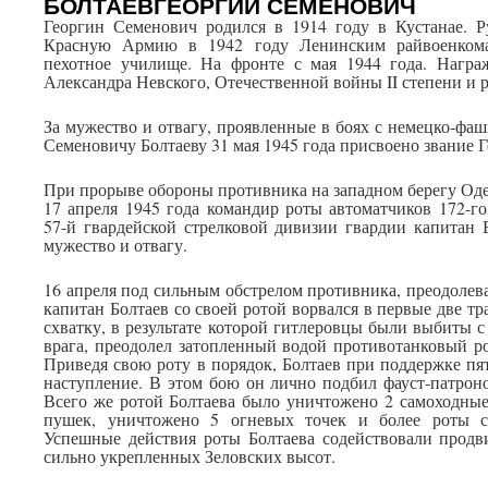
БОЛТАЕВГЕОРГИЙ СЕМЕНОВИЧ
Георгин Семенович родился в 1914 году в Кустанае. 
Красную Армию в 1942 году Ленинским райвоенкома
пехотное училище. На фронте с мая 1944 года. Награ
Александра Невского, Отечественной войны II степени и 
За мужество и отвагу, проявленные в боях с немецко-фа
Семеновичу Болтаеву 31 мая 1945 года присвоено звание Г
При прорыве обороны противника на западном берегу Одера
17 апреля 1945 года командир роты автоматчиков 172-го
57-й гвардейской стрелковой дивизии гвардии капитан 
мужество и отвагу.
16 апреля под сильным обстрелом противника, преодоле
капитан Болтаев со своей ротой ворвался в первые две т
схватку, в результате которой гитлеровцы были выбиты 
врага, преодолел затопленный водой противотанковый р
Приведя свою роту в порядок, Болтаев при поддержке п
наступление. В этом бою он лично подбил фауст-патро
Всего же ротой Болтаева было уничтожено 2 самоходные
пушек, уничтожено 5 огневых точек и более роты с
Успешные действия роты Болтаева содействовали продв
сильно укрепленных Зеловских высот.