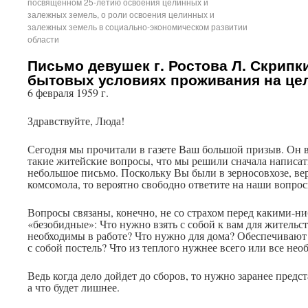
посвященном 25-летию освоения целинных и
залежных земель, о роли освоения целинных и
залежных земель в социально-экономическом развитии
области
Письмо девушек г. Ростова Л. Скрипк
бытовых условиях проживания на це
6 февраля 1959 г.
Здравствуйте, Люда!
Сегодня мы прочитали в газете Ваш большой призыв. Он 
такие житейские вопросы, что мы решили сначала написа
небольшое письмо. Поскольку Вы были в зерносовхозе, вер
комсомола, то вероятно свободно ответите на наши вопрос
Вопросы связаны, конечно, не со страхом перед какими-ни
«безобидные»: Что нужно взять с собой к вам для жительс
необходимы в работе? Что нужно для дома? Обеспечиваю
с собой постель? Что из теплого нужнее всего или все нео
Ведь когда дело дойдет до сборов, то нужно заранее предс
а что будет лишнее.