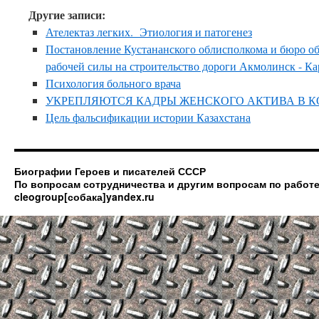
Другие записи:
Ателектаз легких. Этиология и патогенез
Постановление Кустананского облисполкома и бюро о
рабочей силы на строительство дороги Акмолинск - К
Психология больного врача
УКРЕПЛЯЮТСЯ КАДРЫ ЖЕНСКОГО АКТИВА В 
Цель фальсификации истории Казахстана
Биографии Героев и писателей СССР
По вопросам сотрудничества и другим вопросам по работе
cleogroup[собака]yandex.ru