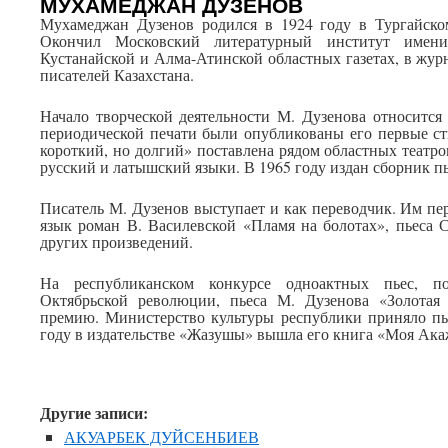
МУХАМЕДЖАН ДУЗЕНОВ
Мухамеджан Дузенов родился в 1924 году в Тургайском
Окончил Московский литературный институт имен
Кустанайской и Алма-Атинской областных газетах, в жур
писателей Казахстана.
Начало творческой деятельности М. Дузенова относится 
периодической печати были опубликованы его первые ст
короткий, но долгий» поставлена рядом областных театро
русский и латышский языки. В 1965 году издан сборник пь
Писатель М. Дузенов выступает и как переводчик. Им пер
язык роман В. Василевской «Пламя на болотах», пьеса
других произведений.
На республиканском конкурсе одноактных пьес, п
Октябрьской революции, пьеса М. Дузенова «Золотая
премию. Министерство культуры республики приняло пь
году в издательстве «Жазушы» вышла его книга «Моя Ака
Другие записи:
АКУАРБЕК ДУЙСЕНБИЕВ