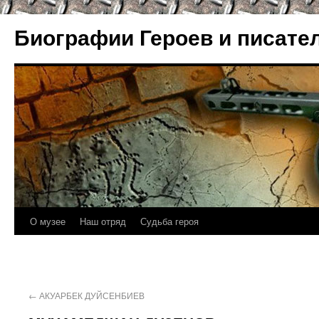
Биографии Героев и писате
О музее
Наш отряд
Судьба героя
←
АКУАРБЕК ДУЙСЕНБИЕВ