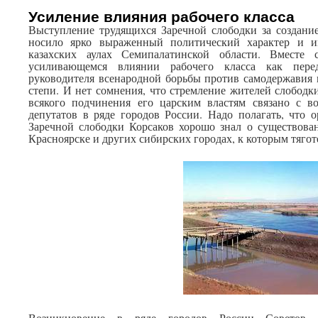
Усиление влияния рабочего класса
Выступление трудящихся Заречной слободки за создани
носило ярко выраженный политический характер и и
казахских аулах Семипалатинской области. Вместе 
усиливающемся влиянии рабочего класса как перед
руководителя всенародной борьбы против самодержавия 
степи. И нет сомнения, что стремление жителей слободк
всякого подчинения его царским властям связано с в
депутатов в ряде городов России. Надо полагать, что 
Заречной слободки Корсаков хорошо знал о существова
Красноярске и других сибирских городах, к которым тягот
Возникновение в ряде городов России Советов 