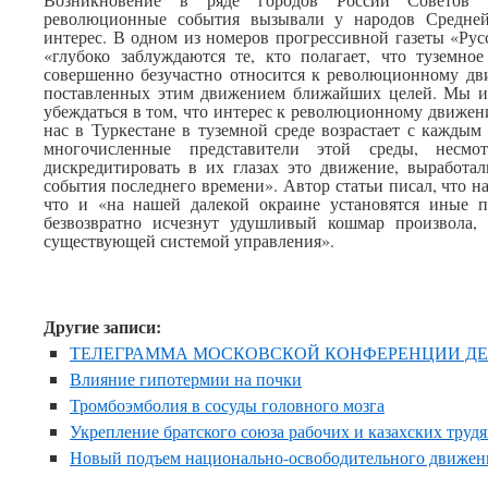
революционные события вызывали у народов Средне
интерес. В одном из номеров прогрессивной газеты «Рус
«глубоко заблуждаются те, кто полагает, что туземное
совершенно безучастно относится к революционному дв
поставленных этим движением ближайших целей. Мы и
убеждаться в том, что интерес к революционному движен
нас в Туркестане в туземной среде возрастает с каждым
многочисленные представители этой среды, несм
дискредитировать в их глазах это движение, выработа
события последнего времени». Автор статьи писал, что н
что и «на нашей далекой окраине установятся иные п
безвозвратно исчезнут удушливый кошмар произвола,
существующей системой управления».
Другие записи:
ТЕЛЕГРАММА МОСКОВСКОЙ КОНФЕРЕНЦИИ Д
Влияние гипотермии на почки
Тромбоэмболия в сосуды головного мозга
Укрепление братского союза рабочих и казахских труд
Новый подъем национально-освободительного движен