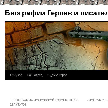
Биографии Героев и писате
О музее
Наш отряд
Судьба героя
←
ТЕЛЕГРАММА МОСКОВСКОЙ КОНФЕРЕНЦИИ
«МОЕ СЧАСТЬЕ
ДЕПУТАТОВ