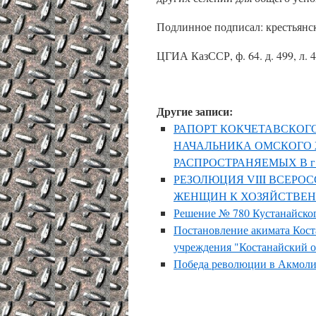
Подлинное подписал: крестьянс
ЦГИА КазССР, ф. 64. д. 499, л. 4
Другие записи:
РАПОРТ КОКЧЕТАВСКО
НАЧАЛЬНИКА ОМСКОГО 
РАСПРОСТРАНЯЕМЫХ В г
РЕЗОЛЮЦИЯ VIII ВСЕРО
ЖЕНЩИН К ХОЗЯЙСТВЕН
Решение № 780 Кустанайског
Постановление акимата Кост
учреждения "Костанайский о
Победа революции в Акмоли