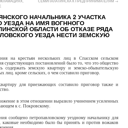
ОКЛАМАЦИЯХ,
СЕМИПАЛАТИНСКА К ПРЕДПРИНИМАТЕЛЯМ
→
Е
ЯНСКОГО НАЧАЛЬНИКА 2 УЧАСТКА
 УЕЗДА НА ИМЯ ВОГННОГО
ЛИНСКОЙ ОБЛАСТИ ОБ ОТКАЗЕ РЯДА
ЛОВСКОГО УЕЗДА НЕСТИ ЗЕМСКУЮ
яния на крестьян нескольких лиц в Спасском сельском
ия существующих постановлений было то, что это общество
сь содержать земскую квартиру и земско-обывательскую
ых лиц. кроме сельских, о чем составило приговор.
квартиру для приезжающих составило приговор также и
ство.
движение в этом отношении выразило учинением усиленных
гающем к с. Покровскому.
ения сообщено петропавловскому уездному начальнику для
, каковые необходимо было бы принять и против вожаков
коения.