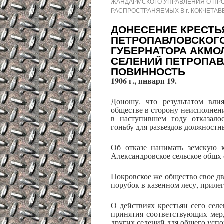
ЖАНДАРМСКОГО УПРАВЛЕНИЯ О ПР
РАСПРОСТРАНЯЕМЫХ В г. КОКЧЕТАВ
ДОНЕСЕНИЕ КРЕСТЬ
ПЕТРОПАВЛОВСКОГО
ГУБЕРНАТОРА АКМО
СЕЛЕНИЙ ПЕТРОПАВ
ПОВИННОСТЬ
1906 г
., января 19.
Доношу, что результатом вли
обществе в сторону неисполнен
в наступившем году отказало
гоньбу для разъездов должностн
Об отказе нанимать земскую 
Александровское сельское обшх 
Покровское же общество свое 
порубок в казенном лесу, приле
О действиях крестьян сего сел
принятия соответствующих мер
других селений для общего успо