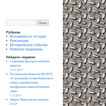
Рубрики
Вспомним их сегодня
Революция
Исторические события
Развитие медицины
Найдено недавно
Социальные факторы в проблеме
неврозов
12.12.2013
Постановление Комиссии ЦК КПСС
«О пополнении состава Комиссии по
отбору и приобретению
кинофильмов капиталистических
стран»
1.12.2013
Записка Министерства культуры
СССР