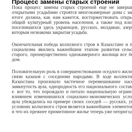
Процесс замены старых строений
Пока процесс замены старых строений еще не заверш
открытыми усадьбами строятся многокамерные дома с за
итоге должна, как нам кажется, восторжествовать откры
общий культурный уровень населения, а также под вл
поселившихся здесь украинцев, русских, молдаван, азе
которым незнакома закрытая усадьба.
Окончательная победа колхозного строя в Казахстане и 
социализма явились важнейшим этапом развития сель
старого, преимущественно однокамерного жилища все б
дом.
Положительную роль в совершенствовании оседлого жил
связи казахов с соседними народами. В ходе коллекти
Казахстана произошло частичное перемешивание насе
замкнутость аула, однородность его национального состав
е. все то, что порождало и питало национальную огран
влиянием изменившихся социально-экономических услов
аула убеждались на примере своих соседей — русских, у
условиях колхозного строя является важнейшим элементо
и что их прежнее примитивное жилье теперь уже неприго