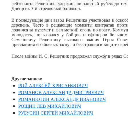
лейтенанта Решетника удерживали занятый рубеж до тех 
Днепр их 3-й стрелковый батальон.
В последующие дни взвод Решетника участвовал в освоб
деревень. Часто в решающие моменты контратак прот
ложился за пулемет и вел меткий огонь по врагу. Комму
молодость, пользовался у бойцов и офицеров больши
Семеновичу Решетнику высокого звания Героя Сове
признанием его боевых заслуг и бесстрашия в защите сво
После войны И. С. Решетник продолжал службу в рядах С
Другие записи:
РОЙ АЛЕКСЕЙ ХРИСАНФОВИЧ
РОМАНОВ АЛЕКСАНДР ДМИТРИЕВИЧ
РОМАНЮТИН АЛЕКСАНДР ИВАНОВИЧ
РОЩИН ЛЕВ МИХАЙЛОВИЧ
РУБУСИН СЕРГЕЙ МИХАЙЛОВИЧ