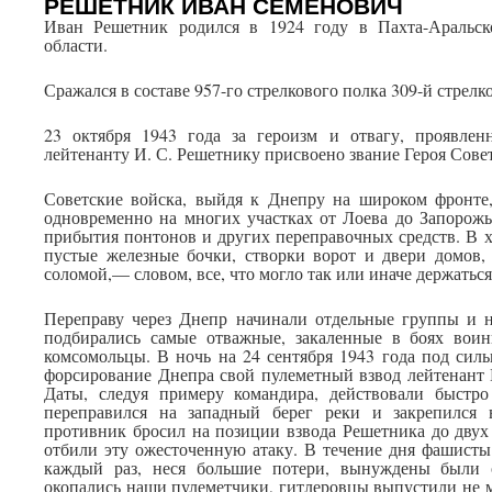
РЕШЕТНИК ИВАН СЕМЕНОВИЧ
Иван Решетник родился в 1924 году в Пахта-Аральск
области.
Сражался в составе 957-го стрелкового полка 309-й стрелк
23 октября 1943 года за героизм и отвагу, проявле
лейтенанту И. С. Решетнику присвоено звание Героя Сове
Советские войска, выйдя к Днепру на широком фронте,
одновременно на многих участках от Лоева до Запорож
прибытия понтонов и других переправочных средств. В х
пустые железные бочки, створки ворот и двери домов,
соломой,— словом, все, что могло так или иначе держаться
Переправу через Днепр начинали отдельные группы и н
подбирались самые отважные, закаленные в боях вои
комсомольцы. В ночь на 24 сентября 1943 года под сил
форсирование Днепра свой пулеметный взвод лейтенант
Даты, следуя примеру командира, действовали быстр
переправился на западный берег реки и закрепился
противник бросил на позиции взвода Решетника до двух
отбили эту ожесточенную атаку. В течение дня фашисты
каждый раз, неся большие потери, вынуждены были о
окопались наши пулеметчики, гитлеровцы выпустили не м