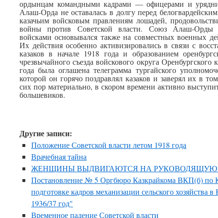
ордынцам командными кадрами — офицерами и урядни
Алаш-Орда не оставалась в долгу перед белогвардейски
казачьим войсковым правлениям лошадей, продовольстви
войны против Советской власти. Союз Алаш-Орды с
войсками основывался также на совместных военных де
Их действия особенно активизировались в связи с восс
казаков в начале 1918 года и образованием оренбургс
чрезвычайного съезда войскового округа Оренбургского к
года была оглашена телеграмма тургайского уполномо
которой он горячо поздравлял казаков и заверял их в то
сих пор материально, в скором времени активно выступит
большевиков.
Другие записи:
Положение Советской власти летом 1918 года
Врачебная тайна
ЖЕНЩИНЫ ВЫДВИГАЮТСЯ НА РУКОВОДЯЩУЮ 
Постановление № 5 Оргбюро Казкрайкома ВКП(б) по К
подготовке кадров механизации сельского хозяйства в
1936/37 год"
Временное падение Советской власти