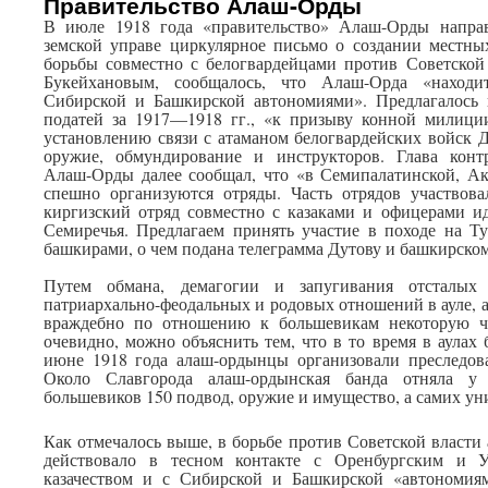
Правительство Алаш-Орды
В июле 1918 года «правительство» Алаш-Орды направ
земской управе циркулярное письмо о создании местны
борьбы совместно с белогвардейцами против Советской
Букейхановым, сообщалось, что Алаш-Орда «наход
Сибирской и Башкирской автономиями». Предлагалось 
податей за 1917—1918 гг., «к призыву конной милиции
установлению связи с атаманом белогвардейских войск 
оружие, обмундирование и инструкторов. Глава конт
Алаш-Орды далее сообщал, что «в Семипалатинской, Ак
спешно организуются отряды. Часть отрядов участвова
киргизский отряд совместно с казаками и офицерами и
Семиречья. Предлагаем принять участие в походе на Ту
башкирами, о чем подана телеграмма Дутову и башкирском
Путем обмана, демагогии и запугивания отсталых 
патриархально-феодальных и родовых отношений в ауле, 
враждебно по отношению к большевикам некоторую час
очевидно, можно объяснить тем, что в то время в аулах
июне 1918 года алаш-ордынцы организовали преследов
Около Славгорода алаш-ордынская банда отняла у
большевиков 150 подвод, оружие и имущество, а самих ун
Как отмечалось выше, в борьбе против Советской власти
действовало в тесном контакте с Оренбургским и 
казачеством и с Сибирской и Башкирской «автономия