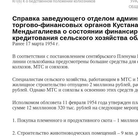
КП(б) К о бедственном положении колхозников
УРА
ОБЩ
Справка заведующего отделом админ
торгово-финансовых органов Кустана
Мендыгалиева о состоянии финансир
кредитования сельского хозяйства об
Ранее 17 марта 1954 г.
В соответствии с постановлением сентябрьского Пленума
линии сельхозбанка предусмотрены большие средства для
колхозов, МТС и совхозов.
Специалистам сельского хозяйства, работающим в МТС и
жилищное строительство отпущено 2 миллиона рублей, ра
рублей. Однако МТС и совхозы к освоению этих средств д
Исполкомом облсовета 11 февраля 1954 года утвержден пл
сумме 12 миллионов 320 тыс. рублей на следующие мероп
1. Покупка племенного и продуктивного скота – 1 миллион
2. Строительство животноводческих помещений – 9 млн. р