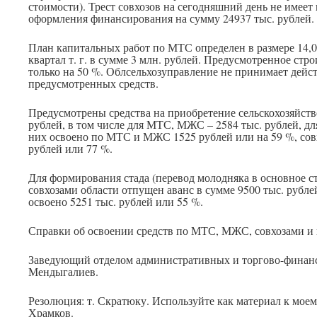
стоимости). Трест совхозов на сегодняшний день не имее
оформления финансирования на сумму 24937 тыс. рублей.
План капитальных работ по МТС определен в размере 14,06
квартал т. г. в сумме 3 млн. рублей. Предусмотренное стр
только на 50 %. Облсельхозуправление не принимает дейс
предусмотренных средств.
Предусмотрены средства на приобретение сельскохозяйст
рублей, в том числе для МТС, МЖС – 2584 тыс. рублей, для
них освоено по МТС и МЖС 1525 рублей или на 59 %, совх
рублей или 77 %.
Для формирования стада (перевод молодняка в основное ст
совхозами области отпущен аванс в сумме 9500 тыс. рублей
освоено 5251 тыс. рублей или 55 %.
Справки об освоении средств по МТС, МЖС, совхозами и 
Заведующий отделом административных и торгово-финан
Мендыгалиев.
Резолюция: т. Скратюку. Используйте как материал к моему 
Храмков.