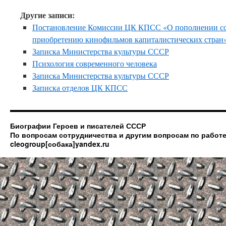
Другие записи:
Постановление Комиссии ЦК КПСС «О пополнении сос
приобретению кинофильмов капиталистических стран
Записка Министерства культуры СССР
Психология современного человека
Записка Министерства культуры СССР
Записка отделов ЦК КПСС
Биографии Героев и писателей СССР
По вопросам сотрудничества и другим вопросам по работе
cleogroup[собака]yandex.ru