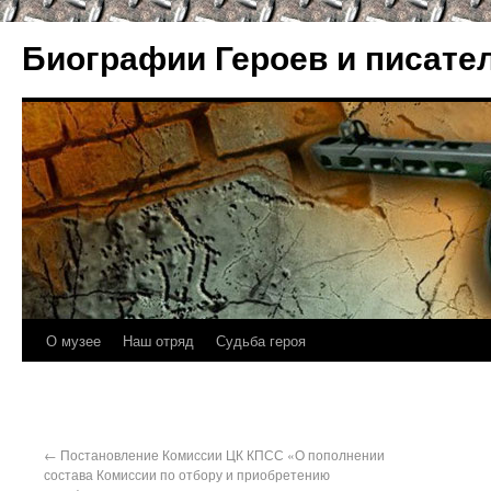
Биографии Героев и писате
О музее
Наш отряд
Судьба героя
←
Постановление Комиссии ЦК КПСС «О пополнении
состава Комиссии по отбору и приобретению