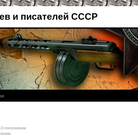
ев и писателей СССР
оя
«О пополнении
етению