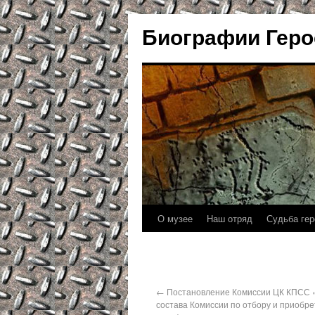
Биографии Геро
О музее
Наш отряд
Судьба гер
←
Постановление Комиссии ЦК КПСС 
состава Комиссии по отбору и приобр