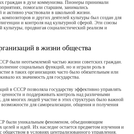
ных граждан в духе коммунизма. Пионеры принимали
оприятиях, помогали старшим, занимались
й и активно участвовали в школьной жизни.
 композиторов и других деятелей культуры был создан для
лигенции и контроля над культурной сферой. Эти союзы
й культуры, продвигая социалистический реализм и
рганизаций в жизни общества
ССР были неотъемлемой частью жизни советских граждан.
полнение социальных функций, но и играли роль в
стие в таких организациях часто было обязательным или
кивало их значимость для государства.
ций в СССР позволяла государству эффективно управлять
 ценности и поддерживать контроль над различными
я, для многих людей участие в этих структурах было важной
а возможности для самореализации, общения и получения
СР были уникальным феноменом, объединяющим
целей и идей. Их наследие остается предметом изучения и
с обществом в условиях централизованного управления.