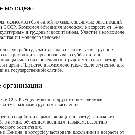
ие молодежи
и (комсомол) был одной из самых значимых организаций
н СССР. Комсомол объединял молодежь в возрасте от 14 до
 культурным и трудовым воспитанием. Участие в комсомоле
иализации молодого человека.
ическую работу, участвовала в строительстве крупных
роэлектростанции, организовывала субботники и
омольцы считались передовым отрядом молодежи, который
ы партии. Членство в комсомоле также было ступенью для
и на государственной службе.
 организации
а, в СССР существовали и другие общественные
работу с разными группами населения:
ство содействия армии, авиации и флоту) занималось
бе в армии, обучением военным навыкам, развитию
ческого воспитания.
ни Ленина, в которой участвовали школьники в возрасте от