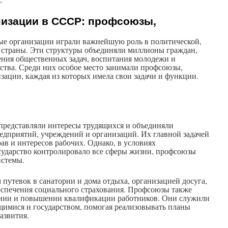
»
изации в СССР: профсоюзы,
е организации играли важнейшую роль в политической,
 страны. Эти структуры объединяли миллионы граждан,
ния общественных задач, воспитания молодежи и
ства. Среди них особое место занимали профсоюзы,
изации, каждая из которых имела свои задачи и функции.
редставляли интересы трудящихся и объединяли
едприятий, учреждений и организаций. Их главной задачей
ав и интересов рабочих. Однако, в условиях
осударство контролировало все сферы жизни, профсоюзы
истемы.
путевок в санатории и дома отдыха, организацией досуга,
еспечения социального страхования. Профсоюзы также
ании и повышении квалификации работников. Они служили
имися и государством, помогая реализовывать планы
азвития.