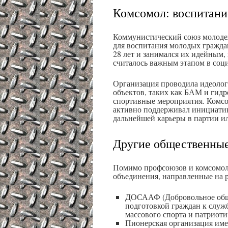
Комсомол: воспитан
Коммунистический союз молодеж
для воспитания молодых гражда
28 лет и занимался их идейным,
считалось важным этапом в соц
Организация проводила идеолог
объектов, таких как БАМ и гид
спортивные мероприятия. Комс
активно поддерживал инициатив
дальнейшей карьеры в партии ил
Другие общественные
Помимо профсоюзов и комсомол
объединения, направленные на 
ДОСААФ (Добровольное обще
подготовкой граждан к служ
массового спорта и патриоти
Пионерская организация име