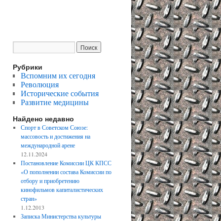
Рубрики
Вспомним их сегодня
Революция
Исторические события
Развитие медицины
Найдено недавно
Спорт в Советском Союзе:
массовость и достижения на
международной арене
12.11.2024
Постановление Комиссии ЦК КПСС
«О пополнении состава Комиссии по
отбору и приобретению
кинофильмов капиталистических
стран»
1.12.2013
Записка Министерства культуры