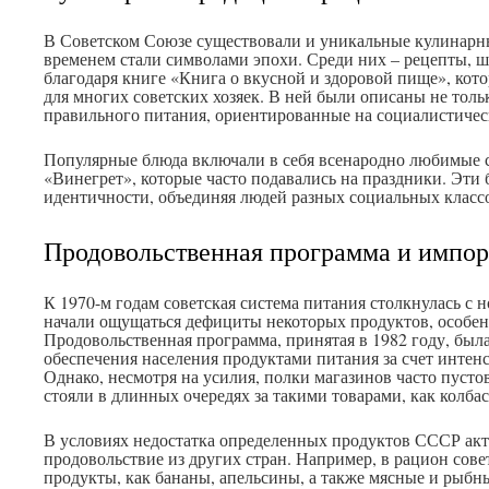
В Советском Союзе существовали и уникальные кулинарны
временем стали символами эпохи. Среди них – рецепты, 
благодаря книге «Книга о вкусной и здоровой пище», кот
для многих советских хозяек. В ней были описаны не толь
правильного питания, ориентированные на социалистичес
Популярные блюда включали в себя всенародно любимые с
«Винегрет», которые часто подавались на праздники. Эти 
идентичности, объединяя людей разных социальных классо
Продовольственная программа и импор
К 1970-м годам советская система питания столкнулась с 
начали ощущаться дефициты некоторых продуктов, особен
Продовольственная программа, принятая в 1982 году, был
обеспечения населения продуктами питания за счет интенс
Однако, несмотря на усилия, полки магазинов часто пусто
стояли в длинных очередях за такими товарами, как колбас
В условиях недостатка определенных продуктов СССР ак
продовольствие из других стран. Например, в рацион сове
продукты, как бананы, апельсины, а также мясные и рыбн