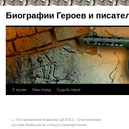
Биографии Героев и писате
О музее
Наш отряд
Судьба героя
←
Постановление Комиссии ЦК КПСС «О пополнении
состава Комиссии по отбору и приобретению