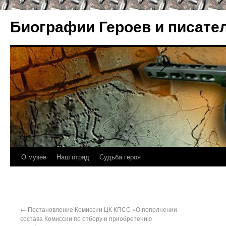
Биографии Героев и писате
О музее
Наш отряд
Судьба героя
←
Постановление Комиссии ЦК КПСС «О пополнении
состава Комиссии по отбору и приобретению