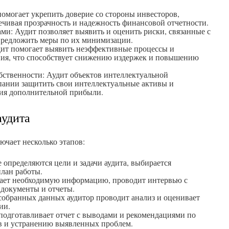
омогает укрепить доверие со стороны инвесторов,
ечивая прозрачность и надежность финансовой отчетности.
ми: Аудит позволяет выявить и оценить риски, связанные с
предложить меры по их минимизации.
ит помогает выявить неэффективные процессы и
ния, что способствует снижению издержек и повышению
бственности: Аудит объектов интеллектуальной
пании защитить свои интеллектуальные активы и
ния дополнительной прибыли.
аудита
ючает несколько этапов:
 определяются цели и задачи аудита, выбирается
план работы.
рает необходимую информацию, проводит интервью с
 документы и отчеты.
 собранных данных аудитор проводит анализ и оценивает
ии.
 подготавливает отчет с выводами и рекомендациями по
в и устранению выявленных проблем.