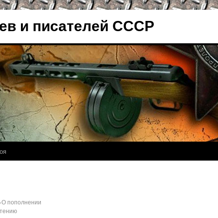
ев и писателей СССР
оя
«О пополнении
етению