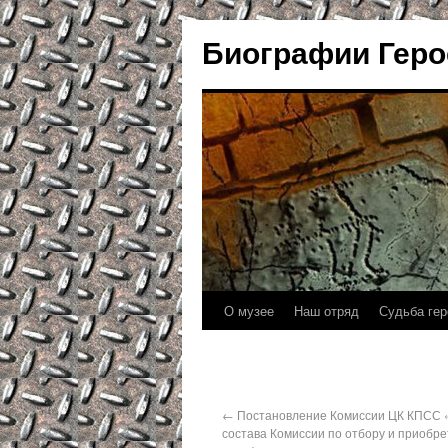
Биографии Геро
О музее
Наш отряд
Судьба гер
←
Постановление Комиссии ЦК КПСС 
состава Комиссии по отбору и приобр