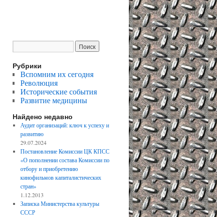
Рубрики
Вспомним их сегодня
Революция
Исторические события
Развитие медицины
Найдено недавно
Аудит организаций: ключ к успеху и
развитию
29.07.2024
Постановление Комиссии ЦК КПСС
«О пополнении состава Комиссии по
отбору и приобретению
кинофильмов капиталистических
стран»
1.12.2013
Записка Министерства культуры
СССР