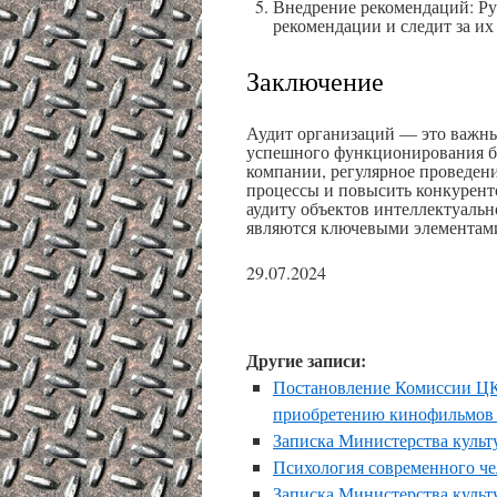
Внедрение рекомендаций: Ру
рекомендации и следит за и
Заключение
Аудит организаций — это важны
успешного функционирования би
компании, регулярное проведени
процессы и повысить конкурент
аудиту объектов интеллектуальн
являются ключевыми элементами
29.07.2024
Другие записи:
Постановление Комиссии ЦК
приобретению кинофильмов 
Записка Министерства куль
Психология современного че
Записка Министерства куль