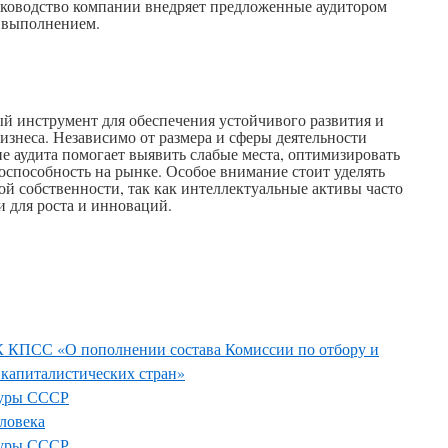
ководство компании внедряет предложенные аудитором
х выполнением.
й инструмент для обеспечения устойчивого развития и
знеса. Независимо от размера и сферы деятельности
е аудита помогает выявить слабые места, оптимизировать
оспособность на рынке. Особое внимание стоит уделять
ой собственности, так как интеллектуальные активы часто
 для роста и инноваций.
 КПСС «О пополнении состава Комиссии по отбору и
капиталистических стран»
туры СССР
ловека
туры СССР