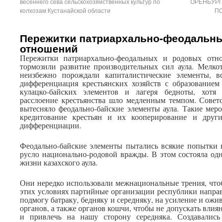
весеннего сева сельскохозяйственных культур по
ОРЕНБУРГ
колхозам Кустанайской области
П
Пережитки патриархально-феодальн
отношений
Пережитки патриархально-феодальных и родовых от
тормозили развитие производительных сил аула. Мелкот
неизбежно порождали капиталистические элементы, в
дифференциация крестьянских хозяйств с образованием
кулацко-байских элементов и лагеря бедноты, хотя
расслоение крестьянства шло медленным темпом. Советс
вытесняло феодально-байские элементы аула. Такие мер
кредитование крестьян и их кооперирование и други
дифференциации.
Феодально-байские элементы пытались всякие попытки к
русло национально-родовой вражды. В этом состояла од
жизни казахского аула.
Они нередко использовали межнациональные трения, что
этих условиях партийные организации республики направ
подмогу батраку, бедняку и середняку, на усиление и ож
органов, а также органов кошчи, чтобы не допускать влиян
и привлечь на нашу сторону середняка. Создавались