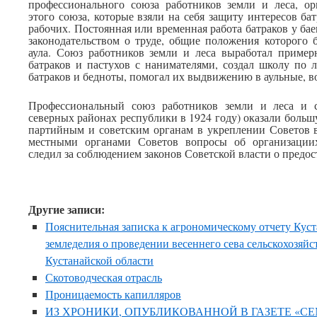
профессионального союза работников земли и леса, ор
этого союза, которые взяли на себя защиту интересов ба
рабочих. Постоянная или временная работа батраков у бае
законодательством о труде, общие положения которого
аула. Союз работников земли и леса выработал пример
батраков и пастухов с нанимателями, создал школу по 
батраков и бедноты, помогал их выдвижению в аульные, в
Профессиональный союз работников земли и леса и 
северных районах республики в 1924 году) оказали бол
партийным и советским органам в укреплении Советов в
местными органами Советов вопросы об организациих
следил за соблюдением законов Советской власти о предо
Другие записи:
Пояснительная записка к агрономическому отчету Кус
земледелия о проведении весеннего сева сельскохозяйс
Кустанайской области
Скотоводческая отрасль
Проницаемость капилляров
ИЗ ХРОНИКИ, ОПУБЛИКОВАННОЙ В ГАЗЕТЕ «С