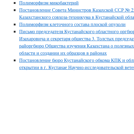
Полиморфизм микобактерий
Постановление Совета Министров Казахской ССР № 2
Казахстанского совхоза-техникума в Кустанайской обл
Полиморфизм клеточного состава плоской опухоли
Письмо председателя Кустанайского областного оргбю
Изахаровича и секретаря общества 3. Толстых председ
райоргбюро Общества изучения Казахстана о полезны
области и создании их образцов в районах
Постановление бюро Кустанайского обкома КПК и обл
открытии в г. Кустанае Научно-исследовательской вет