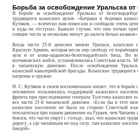
Борьба за освобождение Уральска от
В борьбе за освобождение Уральска от белогвардейц
трудящиеся казахских аулов. «Батраки и бедняки казах
Кутяков, — всячески нам помогали и сообщали очень цен
и куда он отступал. Бывали случаи, что они ночью при
спящие части за несколько минут до налета белых казаков»
Когда части 25-й дивизии заняли Уральск, казахское 
Красную Армию, которая несла ему свободу от порабоще
аула и от алаш-ордынско-белогвардейских банд. Во в
колчаковских войск, устанавливалась Советская власть. 
в чапаевскую дивизию. После освобождения Уральск
казахской кавалерийской бригады. Казахские трудящиеся
патроны и оружие.
И. С. Кутяков в своем воспоминании пишет, что в борьбе
неизменно пользовалась поддержкой казахского населен
фронта при преследовании генерала Толстова казахское н
все части 25-й чапаевской дивизии. «Если бы в этот м
казахское население не было на стороне Советской вл
поплатиться при нашем движении на Гурьев, чем Чапаеву
боялся, что части умрут с голоду, знал, что казахские тру
дорогу, а где чапаевцам не под силу, там казахское насел
бандой».