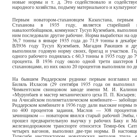
новые нормы и т. д. Это содействовало и содейству
народного хозяйства, подъему материального и культурног
Первым новатором-стахановцем Казахстана, первым
Стаханова в 1935 году, является старейший ш
навалоотбойщиков, коммунист Тусуп Кузембаев, выполни
ним последовали другие рабочие. Норма выработки на одн
36,7 тонны в январе 1935 года до 71,9 тонны в декабре
ВЛ936 году Тусуп Кузембаев, Магадия Ракишев и дру
выполнили годовую норму своих, бригад и участков. Го
одного рабочего поднялась с 60,3 тонны в 1935 году до 7
процента. В 1936 году около одной трети шахтеров 
стахановцами, из них около 20 процентов выполняли по д
На бывшем Риддерском руднике первым возглавил но
Биляль Ихласов (29 сентября 1935 года он выполнил 
Чимкентском свинцовом заводе имени М. И. Калин
«Мурунбаев и мастер механического цеха П. П. Косырев; 
на Ачисайском полиметаллическом комбинате— забойщик
Риддерском комбинате в 1936 году дали высокие нормы 
по 400 процентов задания, Маслов — 308 проценто
зачинщиком — новатором явился старый рабочий Эмбы, б
прошел предварительную выучку у рабочих Баку и Ма
железнодорожном транспорте относится Темир-бек Сат
четырех вагонов, выполнял две-три нормы. В настояще
Турксибе инструктором новаторских методов труда, 