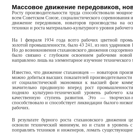
Массовое движение передовиков, но
Росту производительности труда способствовали мощное 
всем Советском Союзе, социалистического соревнования и
движение передовиков, новаторов производства на ос
техники и роста материально-культурного уровня рабочего
На 1 февраля 1934 года всего рабочих цветной пром
золотой промышленности, было 43 241, из них ударников 1
Но до возникновения стахановского движения соцсоревно
было связано с глубоким освоением рабочими новой
направлено лишь на элементарное изучение технического
Известно, что движение стахановцев — новаторов произв
можно добиться высших показателей производительности 
от социалистической экономики к высшей фазе комму
значительно продвинуло вперед рост промышленности
подняло культурно-технический уровень рабочего к
качественную ступень развития. Это — творчески-н
способствовало и способствует ликвидации былого низког
рабочих.
В результате бурного роста стахановского движения ц
освоили технический минимум, но и стали в уровень с
поправлять техников и инженеров, ломать существующие