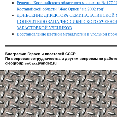
Решение Костанайского областного маслихата № 177 
Костанайской области "Жас Оркен" на 2002 год"
ДОНЕСЕНИЕ ДИРЕКТОРА СЕМИПАЛАТИНСКОЙ
ПОПЕЧИТЕЛЮ ЗАПАДНО-СИБИРСКОГО УЧЕБНОГО
ЗАБАСТОВКОЙ УЧЕНИКОВ
Восстановление цветной металлургии и угольной пр
Биографии Героев и писателей СССР
По вопросам сотрудничества и другим вопросам по работе
cleogroup[собака]yandex.ru