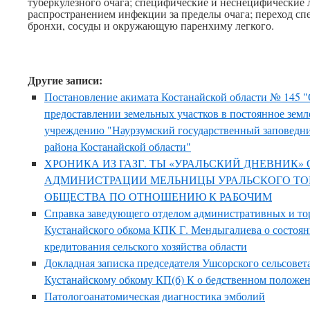
туберкулезного очага; специфические и неснецифически
распространением инфекции за пределы очага; переход сп
бронхи, сосуды и окружающую паренхиму легкого.
Другие записи:
Постановление акимата Костанайской области № 145 
предоставлении земельных участков в постоянное зем
учреждению "Наурзумский государственный заповедни
района Костанайской области"
ХРОНИКА ИЗ ГАЗГ. ТЫ «УРАЛЬСКИЙ ДНЕВНИК»
АДМИНИСТРАЦИИ МЕЛЬНИЦЫ УРАЛЬСКОГО Т
ОБЩЕСТВА ПО ОТНОШЕНИЮ К РАБОЧИМ
Справка заведующего отделом административных и то
Кустанайского обкома КПК Г. Мендыгалиева о состоя
кредитования сельского хозяйства области
Докладная записка председателя Ушсорского сельсовет
Кустанайскому обкому КП(б) К о бедственном положе
Патологоанатомическая диагностика эмболий