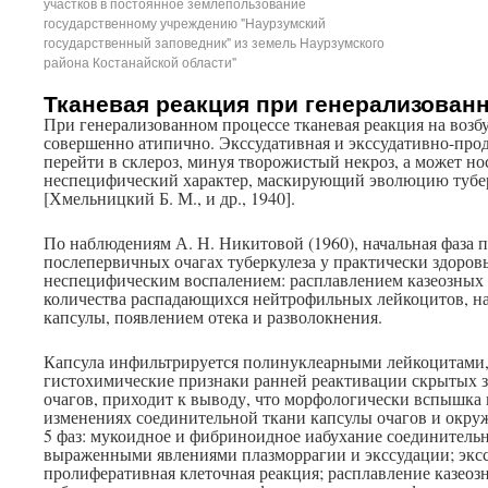
участков в постоянное землепользование
государственному учреждению "Наурзумский
государственный заповедник" из земель Наурзумского
района Костанайской области"
Тканевая реакция при генерализован
При генерализованном процессе тканевая реакция на возб
совершенно атипично. Экссудативная и экссудативно-про
перейти в склероз, минуя творожистый некроз, а может н
неспецифический характер, маскирующий эволюцию тубер
[Хмельницкий Б. М., и др., 1940].
По наблюдениям А. Н. Никитовой (1960), начальная фаза 
послепервичных очагах туберкулеза у практически здоров
неспецифическим воспалением: расплавлением казеозных 
количества распадающихся нейтрофильных лейкоцитов, н
капсулы, появлением отека и разволокнения.
Капсула инфильтрируется полинуклеарными лейкоцитами, Э
гистохимические признаки ранней реактивации скрытых
очагов, приходит к выводу, что морфологически вспышка
изменениях соединительной ткани капсулы очагов и окру
5 фаз: мукоидное и фибриноидное иабухание соединитель
выраженными явлениями плазморрагии и экссудации; экс
пролиферативная клеточная реакция; расплавление казеоз