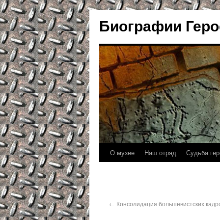
Биографии Геро
О музее
Наш отряд
Судьба гер
←
Консолидация большевистских кадр