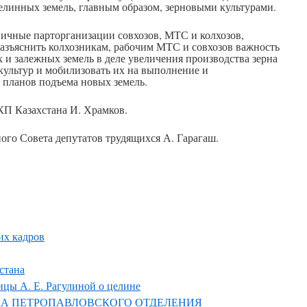
 целинных земель, главным образом, зерновыми культурами.
вичные парторганизации совхозов, МТС и колхозов,
азъяснить колхозникам, рабочим МТС и совхозов важность
и залежных земель в деле увеличения производства зерна
культур и мобилизовать их на выполнение и
планов подъема новых земель.
КП Казахстана И. Храмков.
ого Совета депутатов трудящихся А. Гарагаш.
их кадров
стана
цы А. Е. Рагулиной о целине
А ПЕТРОПАВЛОВСКОГО ОТДЕЛЕНИЯ