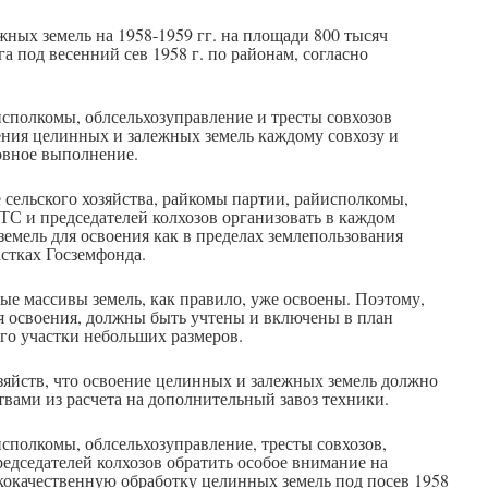
ных земель на 1958-1959 гг. на площади 800 тысяч
га под весенний сев 1958 г. по районам, согласно
исполкомы, облсельхозуправление и тресты совхозов
ения целинных и залежных земель каждому совхозу и
ловное выполнение.
е сельского хозяйства, райкомы партии, райисполкомы,
МТС и председателей колхозов организовать в каждом
земель для освоения как в пределах землепользования
астках Госземфонда.
ные массивы земель, как правило, уже освоены. Поэтому,
я освоения, должны быть учтены и включены в план
го участки небольших размеров.
зяйств, что освоение целинных и залежных земель должно
вами из расчета на дополнительный завоз техники.
исполкомы, облсельхозуправление, тресты совхозов,
едседателей колхозов обратить особое внимание на
окачественную обработку целинных земель под посев 1958