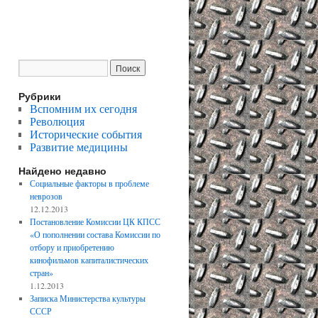
Рубрики
Вспомним их сегодня
Революция
Исторические события
Развитие медицины
Найдено недавно
Социальные факторы в проблеме
неврозов
12.12.2013
Постановление Комиссии ЦК КПСС
«О пополнении состава Комиссии по
отбору и приобретению
кинофильмов капиталистических
стран»
1.12.2013
Записка Министерства культуры
СССР