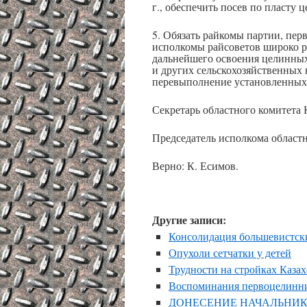
г., обеспечить посев по пласту
5. Обязать райкомы партии, пер
исполкомы райсоветов широко р
дальнейшего освоения целинных 
и других сельскохозяйственных 
перевыполнение установленных 
Секретарь областного комитета 
Председатель исполкома областн
Верно: К. Есимов.
Другие записи:
Консолидация большевистск
Опухоли сетчатки у детей
Трудности на стройках Казах
Воспоминания первоцелинни
ДОНЕСЕНИЕ НАЧАЛЬНИК