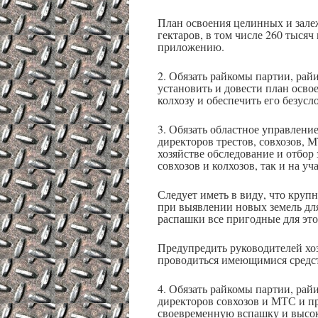
План освоения целинных и залеж
гектаров, в том числе 260 тысяч 
приложению.
2. Обязать райкомы партии, рай
установить и довести план осво
колхозу и обеспечить его безус
3. Обязать областное управлени
директоров трестов, совхозов, 
хозяйстве обследование и отбор 
совхозов и колхозов, так и на уч
Следует иметь в виду, что круп
при выявлении новых земель дл
распашки все пригодные для это
Предупредить руководителей хо
проводиться имеющимися средст
4. Обязать райкомы партии, рай
директоров совхозов и МТС и пр
своевременную вспашку и высок