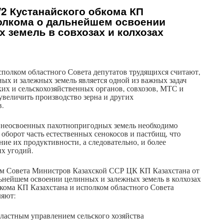
2 Кустанайского обкома КП
полкома о дальнейшем освоении
 земель в совхозах и колхозах
сполком областного Совета депутатов трудящихся считают,
ых и залежных земель является одной из важных задач
их и сельскохозяйственных органов, совхозов, МТС и
 увеличить производство зерна и других
в.
 неосвоенных пахотнопригодных земель необходимо
 оборот часть естественных сенокосов и пастбищ, что
ие их продуктивности, а следовательно, и более
их угодий.
ем Совета Министров Казахской ССР ЦК КП Казахстана от
льнейшем освоении целинных и залежных земель в колхозах
кома КП Казахстана и исполком областного Совета
ляют:
ластным управлением сельского хозяйства