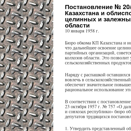
Постановление № 20/
Казахстана и облис
целинных и залежных
области
10 января 1958 г.
Бюро обкома КП Казахстана и и
что дальнейшее освоение целинн
партийных организаций, советск
колхозов области. Это позволит
сельскохозяйственных продукто
Наряду с распашкой оставшихся
вовлечь в сельскохозяйственный
обеспечит значительное повышен
рациональное использование эт
В соответствии с постановлени
23 октября 1957 г. № 757 «О да
и совхозах республики» бюро об
депутатов трудящихся постанов
1. Утвердить представленный об