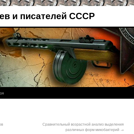
ев и писателей СССР
оя
ов
Сравнительный возрастной анализ выделения
различных форм микобактерий
→