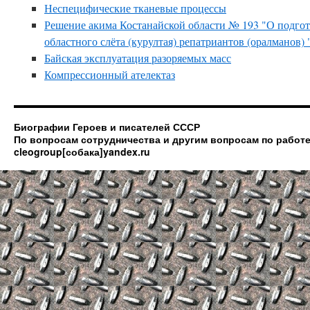
Неспецифические тканевые процессы
Решение акима Костанайской области № 193 "О подгот
областного слёта (курултая) репатриантов (оралманов) 
Байская эксплуатация разоряемых масс
Компрессионный ателектаз
Биографии Героев и писателей СССР
По вопросам сотрудничества и другим вопросам по работе
cleogroup[собака]yandex.ru