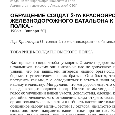
создании геоинформационной системы при
Административном совете Лисаковской СЭЗ"
ОБРАЩЕНИЕ СОЛДАТ 2-го КРАСНОЯР
ЖЕЛЕЗНОДОРОЖНОГО БАТАЛЬОНА К
ПОЛКА.»
1906 г
., [января 20]
Гор. Крпсчочрск
От солдат 2-го железнодорожного батальо
ТОВАРИЩИ-СОЛДАТЫ ОМСКОГО ПОЛКА!
Вас привели сюда, чтобы усмирять 2 железнодорожны
начальников, почему они никого из нас не допускают к
узнали, что мы защищаем интересы нашего брата-солда
боремся с угнетателями наших братьев. Они боятся, чт
поступить, как мы, т. е. объединиться и встать в наши р
нашему начальству. Мы думали, что мы дороги ему, что
народе, в защите родного народа. Но что же мы увидели?
голос об улучшении нашей участи, довольствия, одежды, к
достойны человеческого отношения, когда открыто сказ
организовывать черные сотни и избивать население только 
обещанное народу мапи-Орестом 17 октября, начальство с
сюда, оно хочет направить ваши штыки против нас. Е
раньше, вы увидели, как у народного дома проливал