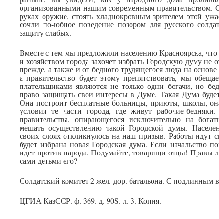
организованными нашим современным правительством. Су
руках оружие, стоять хладнокровным зрителем этой уж
сочли по-юбное поведение позором для русского солдат
защиту слабых.
Вместе с тем мы предложили населению Красноярска, что 
и хозяйством города захочет избрать Городскую думу не о
прежде, а также и от бедного трудящегося люда на основе
а правительство будет этому препятствовать, мы обеща
плательщиками являются не только одни богачи, но бе
право защищать свои интересы в Думе. Такая Дума будет
Она построит бесплатные больницы, приюты, школы, он
условия те части города, где живут рабочие-бедняки
правительства, опирающегося исключительно на богат
мешать осуществлению такой Городской думы. Населен
своих слоях откликнулось на наш призыв. Работы идут с
будет избрана новая Городская дума. Если начальство по
идет против народа. Подумайте, товарищи отцы! Правы л
сами детьми его?
Солдатский комитет 2 жел.-дор. батальона. С подлинным 
ЦГИА КазССР. ф. 369. д. 90S. л. 3. Копия.