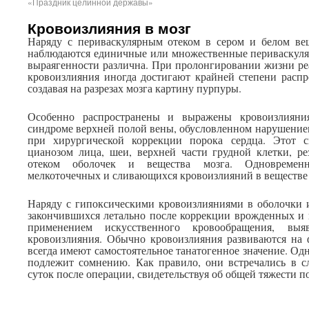
«Праздник целинной державы»
Кровоизлияния в мозг
Наряду с периваскулярным отеком в сером и белом вещ
наблюдаются единичные или множественные периваскуля
выраягенности различна. При пролонгировании жизни р
кровоизлияния иногда достигают крайней степени распр
создавая на разрезах мозга картину пурпуры.
Особенно распространены и выражены кровоизлияни
синдроме верхней полой вены, обусловленном нарушением
при хирургической коррекции порока сердца. Этот с
цианозом лица, шеи, верхней части грудной клетки, р
отеком оболочек и вещества мозга. Одновременн
мелкоточечных и сливающихся кровоизлияний в веществе 
Наряду с гипоксическими кровоизлияниями в оболочки и
закончившихся летально после коррекции врожденных и 
применением искусственного кровообращения, выя
кровоизлияния. Обычно кровоизлияния развиваются на 
всегда имеют самостоятельное танатогенное значение. Од
подлежит сомнению. Как правило, они встречались в с
суток после операции, свидетельствуя об общей тяжести 