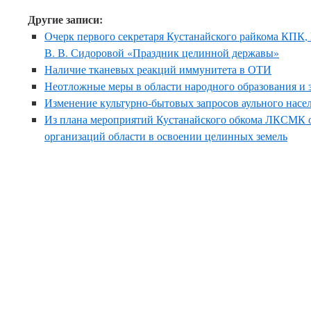
Другие записи:
Очерк первого секретаря Кустанайского райкома КПК,
В. В. Сидоровой «Праздник целинной державы»
Наличие тканевых реакций иммунитета в ОТИ
Неотложные меры в области народного образования и 
Изменение культурно-бытовых запросов аульного насе
Из плана мероприятий Кустанайского обкома ЛКСМК о
организаций области в освоении целинных земель