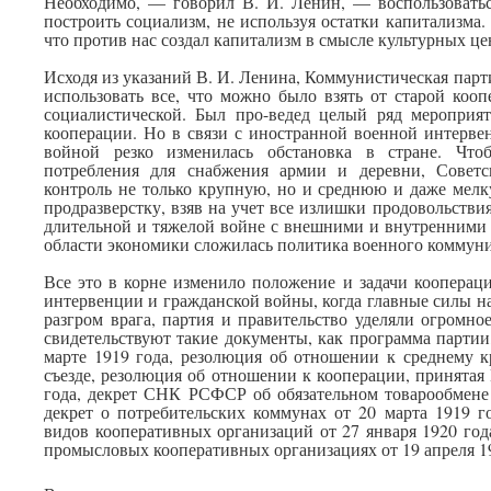
Необходимо, — говорил В. И. Ленин, — воспользоватьс
построить социализм, не используя остатки капитализма.
что против нас создал капитализм в смысле культурных це
Исходя из указаний В. И. Ленина, Коммунистическая парт
использовать все, что можно было взять от старой коо
социалистической. Был про-ведед целый ряд мероприя
кооперации. Но в связи с иностранной военной интерве
войной резко изменилась обстановка в стране. Что
потребления для снабжения армии и деревни, Советс
контроль не только крупную, но и среднюю и даже мел
продразверстку, взяв на учет все излишки продовольствия
длительной и тяжелой войне с внешними и внутренними 
области экономики сложилась политика военного коммуни
Все это в корне изменило положение и задачи кооперац
интервенции и гражданской войны, когда главные силы 
разгром врага, партия и правительство уделяли огромн
свидетельствуют такие документы, как программа партии,
марте 1919 года, резолюция об отношении к среднему к
съезде, резолюция об отношении к кооперации, принятая 
года, декрет СНК РСФСР об обязательном товарообмене 
декрет о потребительских коммунах от 20 марта 1919 г
видов кооперативных организаций от 27 января 1920 года
промысловых кооперативных организациях от 19 апреля 19