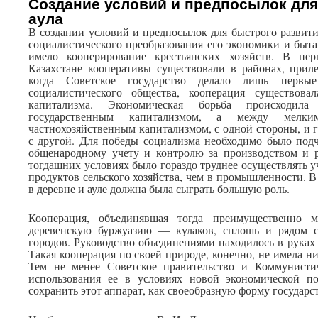
Создание условий и предпосылок для
аула
В создании условий и предпосылок для быстрого развития
социалистического преобразования его экономики и быт
имело кооперирование крестьянских хозяйств. В пе
Казахстане кооперативы существовали в районах, прил
когда Советское государство делало лишь перв
социалистического общества, кооперация существова
капитализма. Экономическая борьба происходи
государственным капитализмом, а между мелки
частнохозяйственным капитализмом, с одной стороны, и
с другой. Для победы социализма необходимо было под
общенародному учету и контролю за производством и р
тогдашних условиях было гораздо труднее осуществлять у
продуктов сельского хозяйства, чем в промышленности. В
в деревне и ауле должна была сыграть большую роль.
Кооперация, объединявшая тогда преимущественно м
деревенскую буржуазию — кулаков, сплошь и рядом с
городов. Руководство объединениями находилось в руках 
Такая кооперация по своей природе, конечно, не имела н
Тем не менее Советское правительство и Коммунистич
использования ее в условиях новой экономической п
сохранить этот аппарат, как своеобразную форму государс